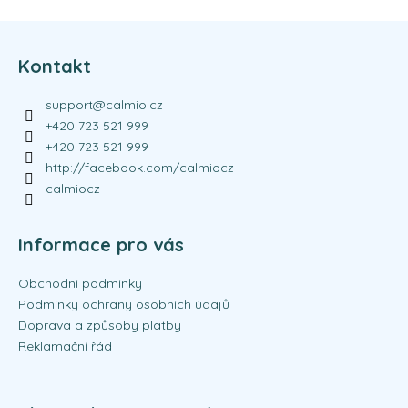
Z
á
Kontakt
p
a
support
@
calmio.cz
t
+420 723 521 999
í
+420 723 521 999
http://facebook.com/calmiocz
calmiocz
Informace pro vás
Obchodní podmínky
Podmínky ochrany osobních údajů
Doprava a způsoby platby
Reklamační řád