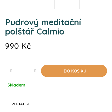
a
j
í
Pudrový meditační
t
polštář Calmio
?
990 Kč
Měrná
cena:
HLEDAT
DO KOŠÍKU
D
o
Skladem
p
o
r
u