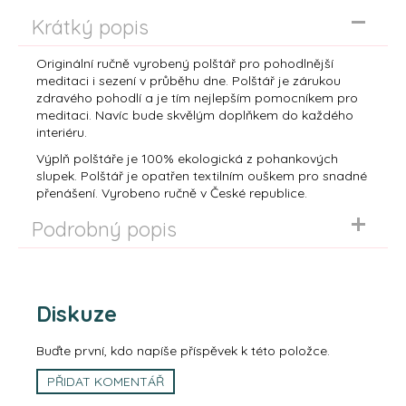
č
u
Krátký popis
j
e
Originální ručně vyrobený polštář pro pohodlnější
m
meditaci i sezení v průběhu dne. Polštář je zárukou
zdravého pohodlí a je tím nejlepším pomocníkem pro
e
meditaci. Navíc bude skvělým doplňkem do každého
interiéru.
Výplň polštáře je 100% ekologická z pohankových
slupek. Polštář je opatřen textilním ouškem pro snadné
přenášení. Vyrobeno ručně v České republice.
Podrobný popis
Diskuze
Buďte první, kdo napíše příspěvek k této položce.
PŘIDAT KOMENTÁŘ